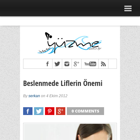
Beslenmede Liflerin Önemi
By
serkan
on 4 Ekim 2012
0 COMMENTS
SHARE
TWEET
SHARE
SHARE