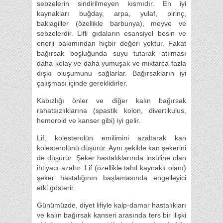
sebzelerin sindirilmeyen kısmıdır. En iyi
kaynakları buğday, arpa, yulaf, pirinç,
baklagiller (özellikle barbunya), meyve ve
sebzelerdir. Lifli gıdaların esansiyel besin ve
enerji bakımından hiçbir değeri yoktur. Fakat
bağırsak boşluğunda suyu tutarak atılması
daha kolay ve daha yumuşak ve miktarca fazla
dışkı oluşumunu sağlarlar. Bağırsakların iyi
çalışması içinde gereklidirler.
Kabızlığı önler ve diğer kalın bağırsak
rahatsızlıklarına (spastik kolon, divertikulus,
hemoroid ve kanser gibi) iyi gelir.
Lif, kolesterolün emilimini azaltarak kan
kolesterolünü düşürür. Aynı şekilde kan şekerini
de düşürür. Şeker hastalıklarında insüline olan
ihtiyacı azaltır. Lif (özellikle tahıl kaynaklı olanı)
şeker hastalığının başlamasında engelleyici
etki gösterir.
Günümüzde, diyet lifiyle kalp-damar hastalıkları
ve kalın bağırsak kanseri arasında ters bir ilişki