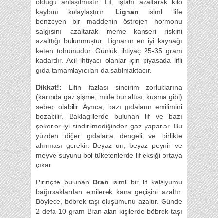
olduğu anlaşılmıştır. Lif, iştahı azaltarak kilo
kaybını kolaylaştırır.
Lignan
isimli life
benzeyen bir maddenin östrojen hormonu
salgısını azaltarak meme kanseri riskini
azalttığı bulunmuştur. Lignanın en iyi kaynağı
keten tohumudur. Günlük ihtiyaç 25-35 gram
kadardır. Acil ihtiyacı olanlar için piyasada lifli
gıda tamamlayıcıları da satılmaktadır.
Dikkat!:
Lifin fazlası sindirim zorluklarına
(karında gaz şişme, mide bunaltısı, kusma gibi)
sebep olabilir. Ayrıca, bazı gıdaların emilimini
bozabilir. Baklagillerde bulunan lif ve bazı
şekerler iyi sindirilmediğinden gaz yaparlar. Bu
yüzden diğer gıdalarla dengeli ve birlikte
alınması gerekir. Beyaz un, beyaz peynir ve
meyve suyunu bol tüketenlerde lif eksiği ortaya
çıkar.
Pirinç’te bulunan
Bran
isimli bir lif kalsiyumu
bağırsaklardan emilerek kana geçişini azaltır.
Böylece, böbrek taşı oluşumunu azaltır. Günde
2 defa 10 gram Bran alan kişilerde böbrek taşı