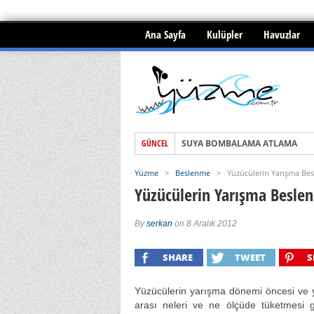
Ana Sayfa
Kulüpler
Havuzlar
SUYA BOMBALAMA ATLAMA
GÜNCEL
Yüzme ile menisküs yırtığı tedav
BOĞULMALAR ve İLKYARDIM
Yüzme
>
Beslenme
>
Yüzücülerin Yarışma Be
Yüzücülerin Yarışma Besle
By
serkan
on 8 Aralık 2012
SHARE
TWEET
S
Yüzücülerin yarışma dönemi öncesi ve 
arası neleri ve ne ölçüde tüketmesi g