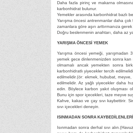
Daha fazla pirinç ve makarna olmasına
karbonhidrat bulunur.
Yemekler arasında karbonhidrat bazlı be
Yarışma öncesi antrenmanlar daha çok f
zamanlara göre aşırı arttırmanıza gerek 
Doğru beslenmenin anahtarı, daha az yağ
YARIŞMA ÖNCESİ YEMEK
Yarışma öncesi yemeği, yarışmadan 3 
yemek gece dinlenmenizden sonra kan şek
olmamalı ancak yemekten sonra birka
karbonhidratlı yiyecekler tercih edilmeli
edilmelidir.(ör: ekmek, hububat, meyve
edilmelidir. Az yağlı yiyecekler daha h
edin. Böylece karbon yakıt oluşması ol
Bunu için spor içecekleri, taze meyve suy
Kahve, kakao ve çay sıvı kaybettirir. S
sıvı içecekleri deneyin.
ISINMADAN SONRA KAYBEDİLENLER
Isınmadan sonra derhal sıvı alın.(Havuz