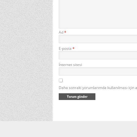
Ad
*
E-posta
*
İnternet sitesi
Daha sonraki yorumlarımda kullanılması için a