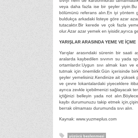
sıvıyı hem de karbonhidratı tamamladıkla
veya daha fazla ise bir şeyler yiyin.B
bölümünü referans alın.En iyi yöntem 
buldukça arkadaki listeye göre azar aza
tutacaktır.Bir kerede ve çok fazla ye
olur.Azar azar yemek en iyisidir,ayrıca g
YARIŞLAR ARASINDA YEME VE İÇME
Yarışlar arasındaki sürenin bir saati
aralarda kaybedilen sıvının su yada spor
ortamlardır.Uygun sıvı almak kan ve e
tutmak için önemlidir.Gün içerisinde bir
şeyler yemelisiniz.Kendinize ait yüksek 
ve çevre lokantalardaki yiyeceklere itib
ayrıca zevkle içebilmenizi sağlayacak t
içtiğinizi belleyin yada not alın.Böylec
kaybı durumunuzu takip etmek için,çişin
berrak olmaması durumunda sıvı alın.
Kaynak: www.yuzmeplus.com
yüzücü beslenmesi