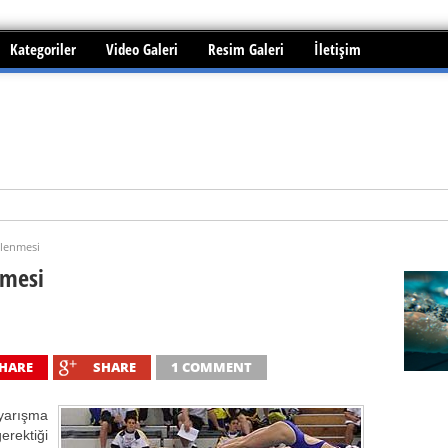
Kategoriler
Video Galeri
Resim Galeri
İletişim
i edilebilir mi?
slenmesi
nmesi
HARE
SHARE
1 COMMENT
yarışma
erektiği