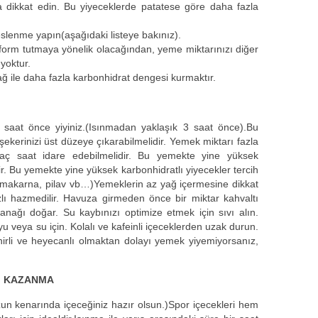
 dikkat edin. Bu yiyeceklerde patatese göre daha fazla
slenme yapın(aşağıdaki listeye bakınız).
orm tutmaya yönelik olacağından, yeme miktarınızı diğer
yoktur.
 ile daha fazla karbonhidrat dengesi kurmaktır.
saat önce yiyiniz.(Isınmadan yaklaşık 3 saat önce).Bu
erinizi üst düzeye çıkarabilmelidir. Yemek miktarı fazla
ç saat idare edebilmelidir. Bu yemekte yine yüksek
dir. Bu yemekte yine yüksek karbonhidratlı yiyecekler tercih
, makarna, pilav vb…)Yemeklerin az yağ içermesine dikkat
ızlı hazmedilir. Havuza girmeden önce bir miktar kahvaltı
anağı doğar. Su kaybınızı optimize etmek için sıvı alın.
u veya su için. Kolalı ve kafeinli içeceklerden uzak durun.
inirli ve heyecanlı olmaktan dolayı yemek yiyemiyorsanız,
İ KAZANMA
un kenarında içeceğiniz hazır olsun.)Spor içecekleri hem