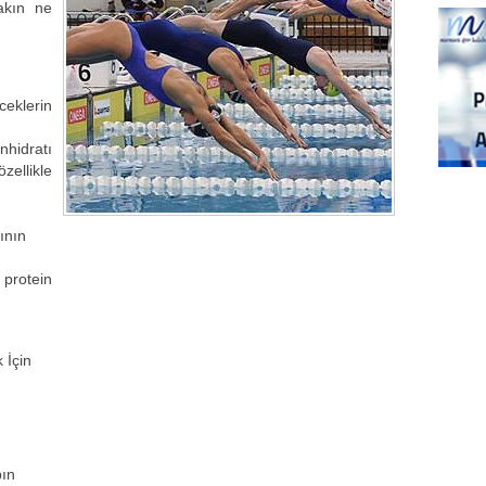
akın ne
eklerin
nhidratı
llikle
ının
protein
 İçin
pın