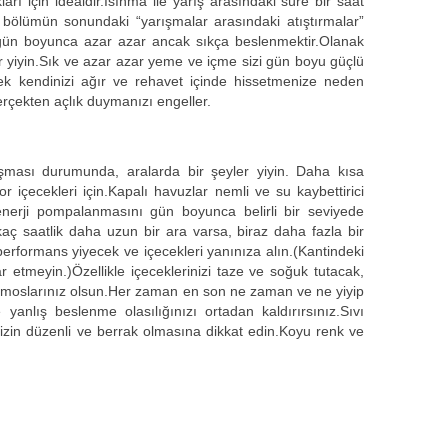
rı için idealdir.Isınma ile yarış arasındaki süre bir saat
u bölümün sonundaki “yarışmalar arasındaki atıştırmalar”
gün boyunca azar azar ancak sıkça beslenmektir.Olanak
r yiyin.Sık ve azar azar yeme ve içme sizi gün boyu güçlü
mek kendinizi ağır ve rehavet içinde hissetmenize neden
erçekten açlık duymanızı engeller.
 aşması durumunda, aralarda bir şeyler yiyin. Daha kısa
 içecekleri için.Kapalı havuzlar nemli ve su kaybettirici
nerji pompalanmasını gün boyunca belirli bir seviyede
kaç saatlik daha uzun bir ara varsa, biraz daha fazla bir
performans yiyecek ve içecekleri yanınıza alın.(Kantindeki
ar etmeyin.)Özellikle içeceklerinizi taze ve soğuk tutacak,
ermoslarınız olsun.Her zaman en son ne zaman ve ne yiyip
e yanlış beslenme olasılığınızı ortadan kaldırırsınız.Sıvı
izin düzenli ve berrak olmasına dikkat edin.Koyu renk ve