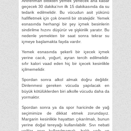
Antrenman bittikten yemek yenecek ana kadar
geçecek 30 dakika’nın ilk 15 dakikasında da su
tedarik edilmelidir. Bu vücudun asit yükünü
hafifletmek için çok önemli bir stratejidir. Yemek
esnasında herhangi bir şey içmek besinlerin
sindirilme hızını düşürür ve şişkinlik yaratır. Bu
nedenle yemekten bir saat sonra tekrar su
içmeye başlamakta fayda vardır.
Yemek esnasında şekerli bir içecek içmek
yerine cacık, yoğurt, ayran tercih edilmelidir.
sıfır kalori vaad eden hiç bir içecek kesinlikle
içilmemelidir.
Spordan sonra alkol almak doğru değildir.
Dinlenmesi gereken vücuda yapılacak en
büyük kötülüklerden biri alkolle vücudu daha da
yormaktır.
Spordan sonra ya da spor haricinde de yağ
seçimimize de dikkat etmek zorundayız.
Margarin kesinlikle hayattan çıkarılmalı, bunun
yerine doğal tereyağı kullanılabilir. Sıvı nebati
yağlar aşırı kullanılmamalı, balık yağı ve