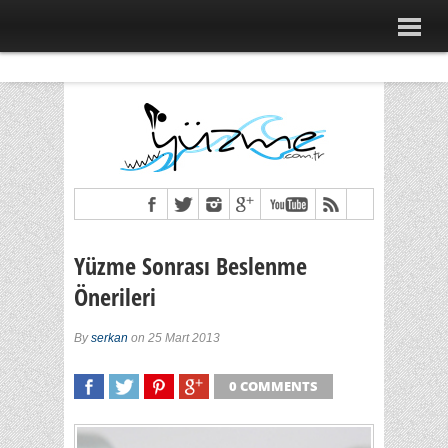
Yüzme Sonrası Beslenme
Önerileri
By
serkan
on 25 Mart 2013
0 COMMENTS
SHARE
TWEET
SHARE
SHARE