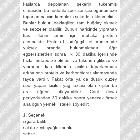
kaslarda depolanan şekerin tükenmiş
olmasıdır. Bu nedenle spor sonrası öğünümüze
toparlanma için kompleks şekerler eklenmelidir.
Bunlar bulgur, baklagiller, tam buğday ekmek
ve sebzeler olabilir. Bunun haricinde yıpranan
kas liflerini tamiri için mutlaka protein
alınmalıdır. Protein bilindiği gibi et ürünlerinde
yüksek oranda bulunmaktadır. Ağır
egzersizlerden sonra ilk 30 dakika içerisinde
hızla metabolize olması ve tükenen glikozu ve
yıpranan kas liflerinin acilen toparlanması
adına sıvı protein ve karbonhidrat alınmasında
fayda vardır. Fakat orta ya da düşük düzey
spor yapan kişiler, yağ fazlası olan kişiler bu
ara öğünü atlayabilirler. Cool down
periyodundan 30 dakika sonra yenecek örnek
ana öğün yemek listeleri söyledir:
1. Seçenek
ızgara balık
salata zeytinyağlı limonlu
sebze