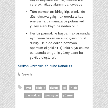
vererek, yüzey alanını da kaybeder.
Tüm parmakları birleştirip, elimizi de
düz tutmaya çalışmak gereksiz kas
enerjisi harcamamıza ve potansiyel
yüzey alanı kaybına neden olur.
Her bir parmak ile başparmak arasında
aynı yöne bakan ve avuç içinin doğal
duruşu ile elde edilen pozisyon
optimum el şeklidir. Çünkü suyu çekme
esnasında en geniş yüzey alanı bu
şekilde oluşturulur.
Serkan Özkeskin Youtube Kanalı >>
İyi Seyirler..
ayrı
bitişik
duruş
el
hızlı
parmaklar
pozisyon
yüzme