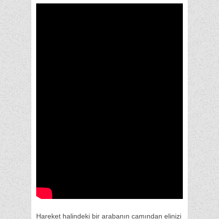
Hareket halindeki bir arabanın camından elinizi