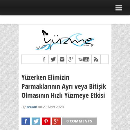
Yüzerken Elimizin
Parmaklarının Ayrı veya Bitişik
Olmasının Hızlı Yüzmeye Etkisi
By
serkan
on 21 Mart 2020
0 COMMENTS
SHARE
TWEET
SHARE
SHARE