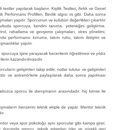
li testler yapılarak başlanır. Kişilik Testleri, Anlık ve Genel
ik Performans Profilleri, Benlik algısı vs gibi. Daha sonra
maları yapılır. Sporcunun ve kulübün değerlikleri çıkartılır
rultuda sporcuya, kendini tanıma, yeteneğini geliştirme,
trol, rahatlama ve gevşeme çalışmaları, stres yönetimi,
ında performansı koruma, takım ruhu, takım iletişimi ve
şmanlıklar yapılır.
 sporcuya işine yarayacak becerilerin öğretilmesi ve yıldız
lerin kazandırılmasıdır.
arın gelişimleri takip edilir, notlar tutulur ve gelişimleri
ektör ve antrenörlerle paylaşılarak daha sonra yapılması
 yalnızca sporcu ile danışmanın arasındadır, hiç kimse ile
şmaların benzerini teknik ekiple de yapar. Mentor teknik
ır.
entor veya spor psikoloğu aynı sporcular gibi kampa girer,
er durumda sporcu, teknik adamları izler ve sürekli geri