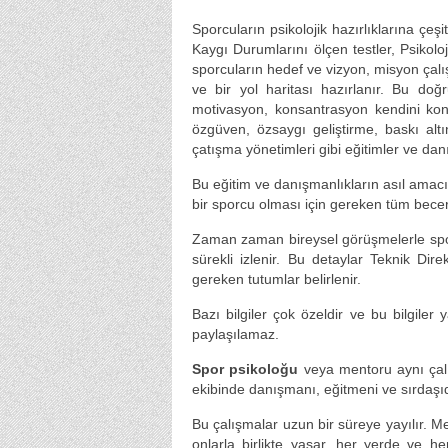
Sporcuların psikolojik hazırlıklarına çeşit
Kaygı Durumlarını ölçen testler, Psikoloj
sporcuların hedef ve vizyon, misyon çalış
ve bir yol haritası hazırlanır. Bu doğ
motivasyon, konsantrasyon kendini kon
özgüven, özsaygı geliştirme, baskı alt
çatışma yönetimleri gibi eğitimler ve danı
Bu eğitim ve danışmanlıkların asıl amacı
bir sporcu olması için gereken tüm beceri
Zaman zaman bireysel görüşmelerle sporcul
sürekli izlenir. Bu detaylar Teknik Dir
gereken tutumlar belirlenir.
Bazı bilgiler çok özeldir ve bu bilgiler
paylaşılamaz.
Spor psikoloğu
veya mentoru aynı çalı
ekibinde danışmanı, eğitmeni ve sırdaşıd
Bu çalışmalar uzun bir süreye yayılır. M
onlarla birlikte yaşar, her yerde ve h