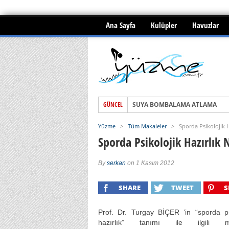
Ana Sayfa
Kulüpler
Havuzlar
SUYA BOMBALAMA ATLAMA
GÜNCEL
Yüzme ile menisküs yırtığı tedav
BOĞULMALAR ve İLKYARDIM
Yüzme
>
Tüm Makaleler
>
Sporda Psikolojik H
Sporda Psikolojik Hazırlık 
By
serkan
on 1 Kasım 2012
SHARE
TWEET
S
Prof. Dr. Turgay BİÇER ‘in “sporda ps
hazırlık” tanımı ile ilgili ma