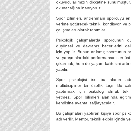
okuyucularımızın dikkatine sunulmuştur.
okunacağına inanıyoruz..
Spor Bilimleri, antrenmanı sporcuyu e
verime götürecek teknik, kondisyon ve ps
çalışmaları olarak tanımlar.
Psikolojik çalışmalarda sporcunun du
düşünsel ve davranış becerilerini gel
için yapılır. Bunun anlamı; sporcunun
ve yarışmalardaki performansını en üs
çıkarmak, hem de yaşam kalitesini artır
yapılır.
Spor psikolojisi ise bu alanın ad
multidisipliner bir özellik taşır. Bu çal
yaptırmak için psikolog olmak tek
yetmez. Spor bilimleri alanında eğit
kendisine avantaj sağlayacaktır.
Bu çalışmaları yaptıran kişiye spor ps
adı verilir. Mentor, teknik ekibin içinde yer