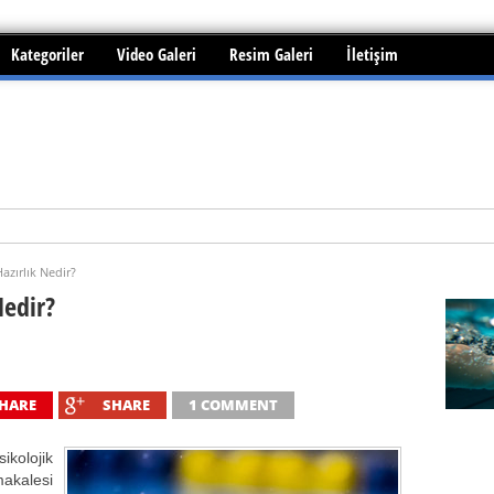
Kategoriler
Video Galeri
Resim Galeri
İletişim
i edilebilir mi?
azırlık Nedir?
Nedir?
HARE
SHARE
1 COMMENT
ikolojik
kalesi