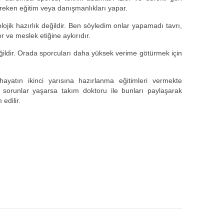
gereken eğitim veya danışmanlıkları yapar.
olojik hazırlık değildir. Ben söyledim onlar yapamadı tavrı,
or ve meslek etiğine aykırıdır.
eğildir. Orada sporcuları daha yüksek verime götürmek için
ayatın ikinci yarısına hazırlanma eğitimleri vermekte
k sorunlar yaşarsa takım doktoru ile bunları paylaşarak
edilir.