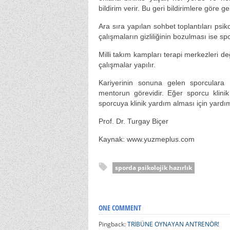
bildirim verir. Bu geri bildirimlere göre 
Ara sıra yapılan sohbet toplantıları psik
çalışmaların gizliliğinin bozulması ise sp
Milli takım kampları terapi merkezleri d
çalışmalar yapılır.
Kariyerinin sonuna gelen sporculara h
mentorun görevidir. Eğer sporcu klini
sporcuya klinik yardım alması için yardım 
Prof. Dr. Turgay Biçer
Kaynak: www.yuzmeplus.com
sporda psikolojik hazırlık
ONE COMMENT
Pingback:
TRİBÜNE OYNAYAN ANTRENÖR!