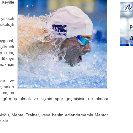
 Keyifle
n yüksek
ikolojik
ygusal,
iştirmek
 hem maç
t düzeye
mak için
ıdır ve
ışmaları
 başına
im görmüş olmak ve kişinin spor geçmişinin de olması
ikoloğu, Mental Trainer, veya benim adlandırmamla Mentor
 alır.