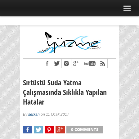
Sırtüstü Suda Yatma
Çalışmasında Sıklıkla Yapılan
Hatalar
By
serkan
on 11 Ocak 2017
0 COMMENTS
SHARE
TWEET
SHARE
SHARE