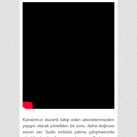
Kanalımızı düzenli takip eden abonelerimizden
yaygın olarak yöneltilen bir soru, daha doğrusu
sorun var. Suda sırtüstü yatma çalışmasında