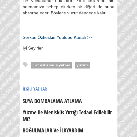
ise vücudumuzu kaldırır. Yani kollardan biri
batmamıza sebep olurken bir diğeri de bunu
absorbe eder. Böylece vücut dengede kalır.
Serkan Özkeskin Youtube Kanalı >>
İyi Seyirler
Sırt üstü suda yatma
yüzme
İLGILI YAZILAR
SUYA BOMBALAMA ATLAMA
Yüzme Ile Menisküs Yırtığı Tedavi Edilebilir
Mi?
BOĞULMALAR Ve İLKYARDIM