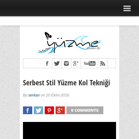
Serbest Stil Yüzme Kol Tekniği
By
serkan
on 20 Ekim 2016
0 COMMENTS
SHARE
TWEET
SHARE
SHARE