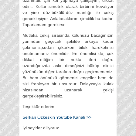
uzanmalı. Çift kol yapmaya çalışayım, dikkat
edin.. Kollar simetrik olarak birbirini kovalıyor
ve yine düz-bükülü-düz mantığı ile çekiş
gerçekleşiyor. Anlatacaklarım şimdilik bu kadar.
Toparlamam gerekirse:
Mutlaka çekiş sırasında kolunuzu bacağınızın
yanından geçecek şekilde arkaya kadar
çekmeniz,sudan çıkarken bilek hareketinizi
unutmamanız önemlidir. En önemlisi de; çok
dikkat ettiğim bir nokta: ileri doğru
uzandığınızda asla dirseğinizi büküp elinizi
yüzünüzün diğer tarafına doğru geçirmemeniz.
Bu hem önünüzü görmenizi engeller hem de
sizi frenleyen bir unsurdur. Dolayısıyla kulak
hizasından uzanarak çekişi
gerçekleştirebilirsiniz.
Teşekkür ederim.
Serkan Özkeskin Youtube Kanalı >>
İyi seyirler diliyoruz.