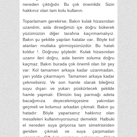
nereden çıktığıdır. Bu çok önemlidir. Sizin
hakkınız olan tam kolu kullanın.
Toparlamam gerekirse; Bakın kulak hizasından
uzandım, asla dirseğimizi içe doğru bükerek
yüzümüzün diğer tarafına kaçırmamalıyız.
Bakın şu şekilde yapılan hatalar var.. Böyle kol
atanları mutlaka görmüşsünüzdür. Bu hatalı
koldur !. Doğrusu şöyledir: Kulak hizasından
uzanır ileri doğru, asla benim soluma doğru
kaçmaz. Bakın burada çok önemli olan bir şey
var: Kol tamamen arkaya kadar uzanmadan,
yarı yolda çıkarmayın. Tamamen arkaya kadar
çekmelisiniz. Ve son hamle olarak bileğiniz
suyu dışarı ve yukarı püskürtecek şekilde
hamle yapmalı. Elimizin baş parmağı adeta
bacağımıza deyecekmişçesine yakından
geçmeli ve kolumuz arkadan çıkmalı. Bakın şu
hatadır: Böyle yaparsanız hakkınız olan
mesafeleri kullanmıyorsunuz demektir. Halbuki
el nereden suya giriyorsa tam simetrisinden
geriden çıkmalı ve suya çarpmadan