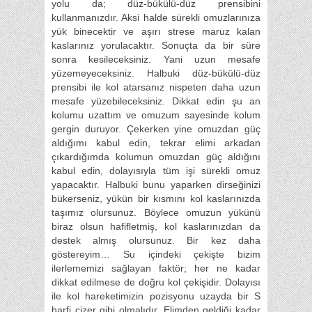
yolu da; düz-bükülü-düz prensibini
kullanmanızdır. Aksi halde sürekli omuzlarınıza
yük binecektir ve aşırı strese maruz kalan
kaslarınız yorulacaktır. Sonuçta da bir süre
sonra kesileceksiniz. Yani uzun mesafe
yüzemeyeceksiniz. Halbuki düz-bükülü-düz
prensibi ile kol atarsanız nispeten daha uzun
mesafe yüzebileceksiniz. Dikkat edin şu an
kolumu uzattım ve omuzum sayesinde kolum
gergin duruyor. Çekerken yine omuzdan güç
aldığımı kabul edin, tekrar elimi arkadan
çıkardığımda kolumun omuzdan güç aldığını
kabul edin, dolayısıyla tüm işi sürekli omuz
yapacaktır. Halbuki bunu yaparken dirseğinizi
bükerseniz, yükün bir kısmını kol kaslarınızda
taşımız olursunuz. Böylece omuzun yükünü
biraz olsun hafifletmiş, kol kaslarınızdan da
destek almış olursunuz. Bir kez daha
göstereyim… Su içindeki çekişte bizim
ilerlememizi sağlayan faktör; her ne kadar
dikkat edilmese de doğru kol çekişidir. Dolayısı
ile kol hareketimizin pozisyonu uzayda bir S
harfi çizer gibi olmalıdır. Elimden geldiği kadar