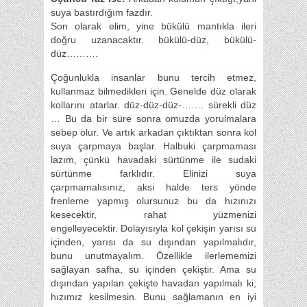
suya bastırdığım fazdır.
Son olarak elim, yine bükülü mantıkla ileri
doğru uzanacaktır. bükülü-düz, bükülü-
düz……….
Çoğunlukla insanlar bunu tercih etmez,
kullanmaz bilmedikleri için. Genelde düz olarak
kollarını atarlar. düz-düz-düz-……. sürekli düz
… Bu da bir süre sonra omuzda yorulmalara
sebep olur. Ve artık arkadan çıktıktan sonra kol
suya çarpmaya başlar. Halbuki çarpmaması
lazım, çünkü havadaki sürtünme ile sudaki
sürtünme farklıdır. Elinizi suya
çarpmamalısınız, aksi halde ters yönde
frenleme yapmış olursunuz bu da hızınızı
kesecektir, rahat yüzmenizi
engelleyecektir. Dolayısıyla kol çekişin yarısı su
içinden, yarısı da su dışından yapılmalıdır,
bunu unutmayalım. Özellikle ilerlememizi
sağlayan safha, su içinden çekiştir. Ama su
dışından yapılan çekişte havadan yapılmalı ki;
hızımız kesilmesin. Bunu sağlamanın en iyi