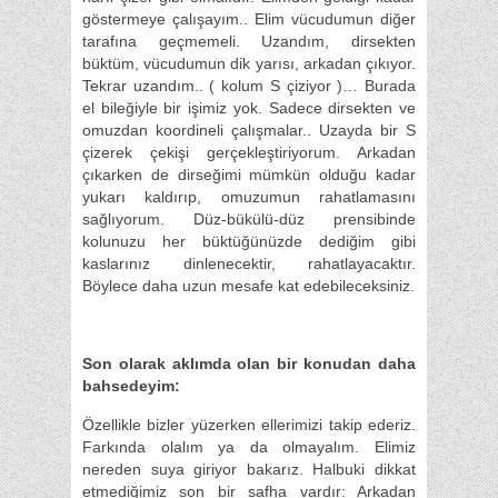
göstermeye çalışayım.. Elim vücudumun diğer
tarafına geçmemeli. Uzandım, dirsekten
büktüm, vücudumun dik yarısı, arkadan çıkıyor.
Tekrar uzandım.. ( kolum S çiziyor )… Burada
el bileğiyle bir işimiz yok. Sadece dirsekten ve
omuzdan koordineli çalışmalar.. Uzayda bir S
çizerek çekişi gerçekleştiriyorum. Arkadan
çıkarken de dirseğimi mümkün olduğu kadar
yukarı kaldırıp, omuzumun rahatlamasını
sağlıyorum. Düz-bükülü-düz prensibinde
kolunuzu her büktüğünüzde dediğim gibi
kaslarınız dinlenecektir, rahatlayacaktır.
Böylece daha uzun mesafe kat edebileceksiniz.
Son olarak aklımda olan bir konudan daha
bahsedeyim:
Özellikle bizler yüzerken ellerimizi takip ederiz.
Farkında olalım ya da olmayalım. Elimiz
nereden suya giriyor bakarız. Halbuki dikkat
etmediğimiz son bir safha vardır: Arkadan