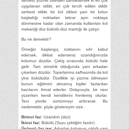
serbest yüzme stilinden bahsedersek ki en çok
uygulanan stildir, en çok tercih edilen stildir
serbest stilde bir kol ziklesi yani bir kolun
başladığı noktadan tekrar aynı noktaya
dönmesine kadar olan zamanda kullanılan kol
mekaniği düz-bükülü-düz mantığı ile çalışır.
Bu ne demektir?
Örneğin başlangıç noktasını sıfır kabul
edersek, dikkat ederseniz uzandığımızda
kolumuz düzdür. Çekiş sırasında bükülü hale
gelir. Tam simetrik olduğunda yani arkadan
çıkarken düzdür. Toparlanma safhasında da kol
yine bükülüdür. Özellikle iyi yüzme bilmeyen
bunun eğitimini almamış kişiler fazlardan
bazılarını ihmal ederler. Dolayısıyla, bir nevi
yüzerken kendi kendilerini frenlemiş olurlar.
Ters yönde sürtünmeyi arttırarak. Bu
nedemektir, şöyle göstereyim size..
Birinci faz:
Uzandım (düz)
İkinci faz:
Bükülü (Suyu çektiğim fazdır)
Üçüncü faz ise:
Arkadan kolumun çıktığı,yani