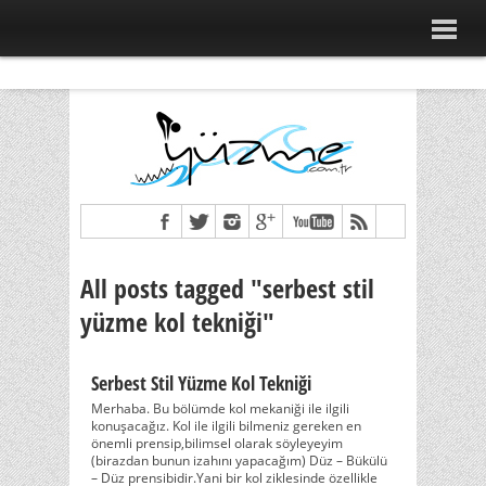
All posts tagged "serbest stil
yüzme kol tekniği"
Serbest Stil Yüzme Kol Tekniği
Merhaba. Bu bölümde kol mekaniği ile ilgili
konuşacağız. Kol ile ilgili bilmeniz gereken en
önemli prensip,bilimsel olarak söyleyeyim
(birazdan bunun izahını yapacağım) Düz – Bükülü
– Düz prensibidir.Yani bir kol ziklesinde özellikle