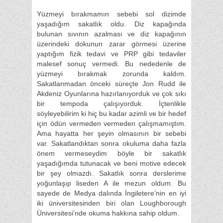
Yüzmeyi bırakmamın sebebi sol dizimde
yaşadığım sakatlık oldu. Diz kapağında
bulunan sıvının azalması ve diz kapağının
üzerindeki dokunun zarar görmesi üzerine
yaptığım fizik tedavi ve PRP gibi tedaviler
malesef sonuç vermedi. Bu nededenle de
yüzmeyi bırakmak zorunda kaldım.
Sakatlanmadan önceki süreçte Jon Rudd ile
Akdeniz Oyunlarına hazırlanıyorduk ve çok sıkı
bir tempoda çalışıyorduk. İçtenlikle
söyleyebilirim ki hiç bu kadar azimli ve bir hedef
için ödün vermeden vermeden çalışmamıştım.
Ama hayatta her şeyin olmasının bir sebebi
var. Sakatlandıktan sonra okuluma daha fazla
önem vermeseydim böyle bir sakatlık
yaşadığımda tutunacak ve beni motive edecek
bir şey olmazdı. Sakatlık sonra derslerime
yoğunlaşıp liseden A ile mezun oldum. Bu
sayede de Medya dalında İngiletere’nin en iyi
iki üniversitesinden biri olan Loughborough
Üniversitesi’nde okuma hakkına sahip oldum.