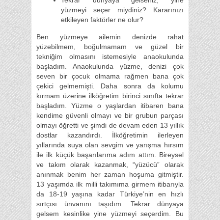
Tekrar dünyaya gelseniz, yine
yüzmeyi seçer miydiniz? Kararınızı
etkileyen faktörler ne olur?
Ben yüzmeye ailemin denizde rahat
yüzebilmem, boğulmamam ve güzel bir
tekniğim olmasını istemesiyle anaokulunda
başladım. Anaokulunda yüzme, denizi çok
seven bir çocuk olmama rağmen bana çok
çekici gelmemişti. Daha sonra da kolumu
kırmam üzerine ilköğretim birinci sınıfta tekrar
başladım. Yüzme o yaşlardan itibaren bana
kendime güvenli olmayı ve bir grubun parçası
olmayı öğretti ve şimdi de devam eden 13 yıllık
dostlar kazandırdı. İlköğretimin ilerleyen
yıllarında suya olan sevgim ve yarışma hırsım
ile ilk küçük başarılarıma adım attım. Bireysel
ve takım olarak kazanmak, “yüzücü” olarak
anınmak benim her zaman hoşuma gitmiştir.
13 yaşımda ilk milli takımıma girmem itibarıyla
da 18-19 yaşına kadar Türkiye’nin en hızlı
sırtçısı ünvanını taşıdım. Tekrar dünyaya
gelsem kesinlike yine yüzmeyi seçerdim. Bu