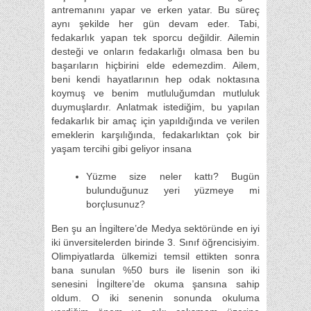
antremanını yapar ve erken yatar. Bu süreç
aynı şekilde her gün devam eder. Tabi,
fedakarlık yapan tek sporcu değildir. Ailemin
desteği ve onların fedakarlığı olmasa ben bu
başarıların hiçbirini elde edemezdim. Ailem,
beni kendi hayatlarının hep odak noktasına
koymuş ve benim mutluluğumdan mutluluk
duymuşlardır. Anlatmak istediğim, bu yapılan
fedakarlık bir amaç için yapıldığında ve verilen
emeklerin karşılığında, fedakarlıktan çok bir
yaşam tercihi gibi geliyor insana
Yüzme size neler kattı? Bugün
bulunduğunuz yeri yüzmeye mi
borçlusunuz?
Ben şu an İngiltere’de Medya sektöründe en iyi
iki ünversitelerden birinde 3. Sınıf öğrencisiyim.
Olimpiyatlarda ülkemizi temsil ettikten sonra
bana sunulan %50 burs ile lisenin son iki
senesini İngiltere’de okuma şansına sahip
oldum. O iki senenin sonunda okuluma