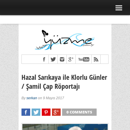
Hazal Sarıkaya ile Klorlu Günler
/ Şamil Çap Röportajı
By
serkan
on 9 Mayıs 2017
0 COMMENTS
SHARE
TWEET
SHARE
SHARE