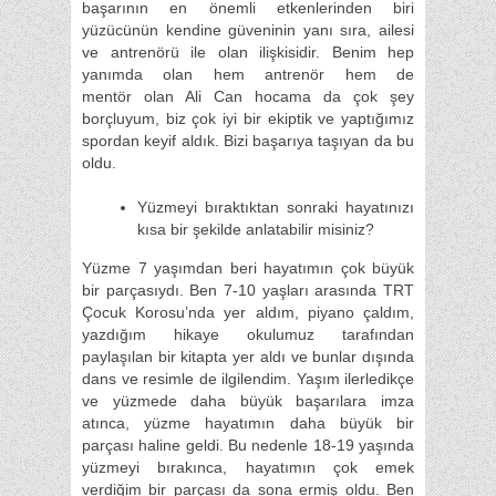
başarının en önemli etkenlerinden biri
yüzücünün kendine güveninin yanı sıra, ailesi
ve antrenörü ile olan ilişkisidir. Benim hep
yanımda olan hem antrenör hem de
mentör olan Ali Can hocama da çok şey
borçluyum, biz çok iyi bir ekiptik ve yaptığımız
spordan keyif aldık. Bizi başarıya taşıyan da bu
oldu.
Yüzmeyi bıraktıktan sonraki hayatınızı
kısa bir şekilde anlatabilir misiniz?
Yüzme 7 yaşımdan beri hayatımın çok büyük
bir parçasıydı. Ben 7-10 yaşları arasında TRT
Çocuk Korosu’nda yer aldım, piyano çaldım,
yazdığım hikaye okulumuz tarafından
paylaşılan bir kitapta yer aldı ve bunlar dışında
dans ve resimle de ilgilendim. Yaşım ilerledikçe
ve yüzmede daha büyük başarılara imza
atınca, yüzme hayatımın daha büyük bir
parçası haline geldi. Bu nedenle 18-19 yaşında
yüzmeyi bırakınca, hayatımın çok emek
verdiğim bir parçası da sona ermiş oldu. Ben