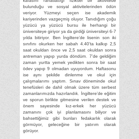
kafasını rahatlattığı fiziksel bir aktivitede
bulunduğu ve sosyal aktivitelerinden ödün
veriyor. Yüzmeyi seçen ise akademik
kariyerinden vazgeçmiş oluyor. Tanıdığım çoğu
yüzücü ya yüzücü bursu ile herhangi bir
üniversiteye giriyor ya da girdiği üniversiteyi 6-7
yılda bitiriyor. Ben İngiltere’de lisenin son iki
sınıfını okurken her sabah 4.40’ta kalkıp 2,5
saat okuldan önce ve 2,5 saat okuldan sonra
antreman yapıp yurda döndüm. 7’de geldiğim
zaman yurtta yemek yedikten sonra bir saat
ödev yapıp 9 olmadan uyuyordum. Haftasonu
ise aynı şekilde dinlenme ve okul için
çalışmalarımı yaptım. Sınav döneminde okul
tenefüsleri de dahil olmak üzere tüm serbest
zamanlarımızda hazırlandık. İngiltere’de eğitim
ve sporun birlikte gitmesine verilen destek ve
önem sayesinde kız-erkek her yüzücü
zamanını çok iyi planlamasını biliyor ve
bahsettiğimiz gibi bunları fedakarlık olarak
görmüyor, geleceğine bir yatırım olarak
görüyor.