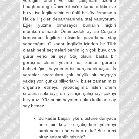
verdiğim önem ve sıkı çalışmam üzerine
Loughborough Üniversitesi’ne kabul edildim ve
bu yıl ise İngiltere’nin en ünlü bisküvi firmasının
Halkla İlişkiler departmanında staj yapıyorum.
Eğer yüzme olmasaydı bunların hiçbiri
mümkün olmazdı. Önümüzdeki ay ise Colgate
firmasının İngiltere ofisinde pazarlama stajı
yapacağım. O kadar İngiliz’in içinden bir Türk
olarak beni seçmeleri benim için çok büyük ve
gurur verici bir şey. Staj olsun, başka bir
görüşme olsun, yüzme her zaman gururla
bahsettiğim, hayatımın bir parçası olmuştur. İş
verenler sporculara çok büyük bir saygıyla
yaklaşıyor, çünkü biliyorlar ki bizler zamanımızı
organize etmeyi, yapacağımız işleri önem
sırasına sokmayı, en iyisi için çalışmayı çok iyi
biliyoruz. Yüzmenin hayatıma olan katkıları say
say bitmez.
Bu kadar başarılıyken, üstüne dünyaca
ünlü bir koç ile çalışırken yüzmeyi
bırakmanıza ne sebep oldu? Bu süreci
biraz anlatabilir misiniz?