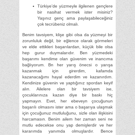
Türkiye’de yüzmeyle ilgilenen gençlere
bir nasihat vermek ister misiniz?
Yaşınız genç ama paylaşabileceğiniz
çok tecrübeniz olmalı.
Benim tavsiyem, klişe gibi olsa da yüzmeyi bir
zorunluluk değil, bir eğlence olarak görmeleri
ve elde ettikleri başarılardan, küçük bile olsa
hep gurur duymalarıdır. Ben yüzmedeki
başarımı kendime olan güvenim ve inancıma
bağlıyorum. Bn her yarış önecsi o yarışa
kazanmak için girerdim, kafamda
kazanacağımı hayal ederdim ve kazanırdım.
Kendinize güvenin ve yaptığınız spordan keyif
alın. Ailelere olan bir tavsiyem ise,
çocuklarınıza kazan diye bir baskı hiç
yapmayın. Evet, her ebeveyn çocuğunun
başarılı olmasını ister ama o başarıya ulaşmak
için çocuğunuz mutluluğunu, sizle olan ilişkisini
harcamasın. Benim ailem her zaman seni ne
mutlu edecekse onu yap demişlerdir ve her
kararımda yanımda olmuşlardır. Bence