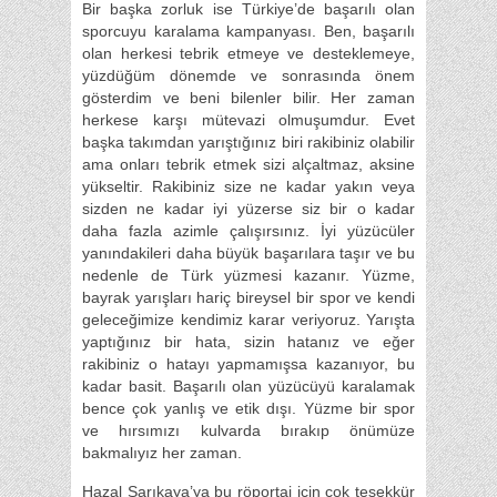
Bir başka zorluk ise Türkiye’de başarılı olan
sporcuyu karalama kampanyası. Ben, başarılı
olan herkesi tebrik etmeye ve desteklemeye,
yüzdüğüm dönemde ve sonrasında önem
gösterdim ve beni bilenler bilir. Her zaman
herkese karşı mütevazi olmuşumdur. Evet
başka takımdan yarıştığınız biri rakibiniz olabilir
ama onları tebrik etmek sizi alçaltmaz, aksine
yükseltir. Rakibiniz size ne kadar yakın veya
sizden ne kadar iyi yüzerse siz bir o kadar
daha fazla azimle çalışırsınız. İyi yüzücüler
yanındakileri daha büyük başarılara taşır ve bu
nedenle de Türk yüzmesi kazanır. Yüzme,
bayrak yarışları hariç bireysel bir spor ve kendi
geleceğimize kendimiz karar veriyoruz. Yarışta
yaptığınız bir hata, sizin hatanız ve eğer
rakibiniz o hatayı yapmamışsa kazanıyor, bu
kadar basit. Başarılı olan yüzücüyü karalamak
bence çok yanlış ve etik dışı. Yüzme bir spor
ve hırsımızı kulvarda bırakıp önümüze
bakmalıyız her zaman.
Hazal Sarıkaya’ya bu röportaj için çok teşekkür