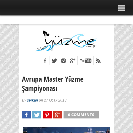
Avrupa Master Yüzme
Şampiyonası
By
serkan
on 27 Ocak 2013
0 COMMENTS
SHARE
TWEET
SHARE
SHARE