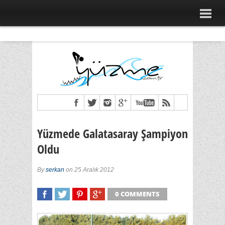
Yüzmede Galatasaray Şampiyon
Oldu
By
serkan
on 25 Aralık 2012
0 COMMENTS
SHARE
TWEET
SHARE
SHARE