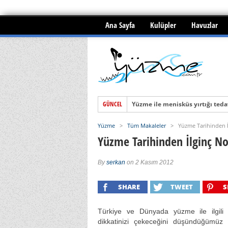
Ana Sayfa
Kulüpler
Havuzlar
GÜNCEL
Yüzme ile menisküs yırtığı tedav
BOĞULMALAR ve İLKYARDIM
Yüzme
>
Tüm Makaleler
>
Yüzme Tarihinden İ
SUYA BOMBALAMA ATLAMA
Yüzme Tarihinden İlginç No
By
serkan
on 2 Kasım 2012
SHARE
TWEET
S
Türkiye ve Dünyada yüzme ile ilgili ç
dikkatinizi çekeceğini düşündüğümüz 