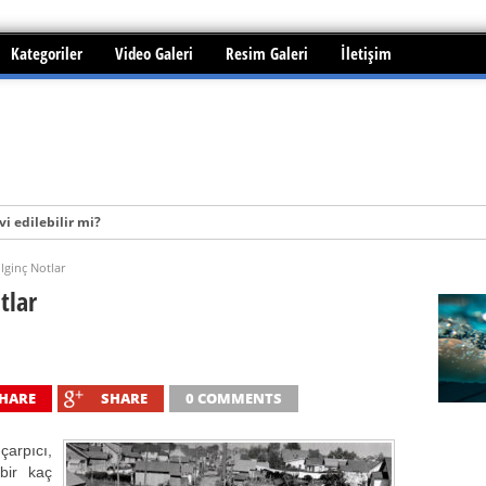
Kategoriler
Video Galeri
Resim Galeri
İletişim
i edilebilir mi?
lginç Notlar
tlar
HARE
SHARE
0 COMMENTS
arpıcı,
bir kaç