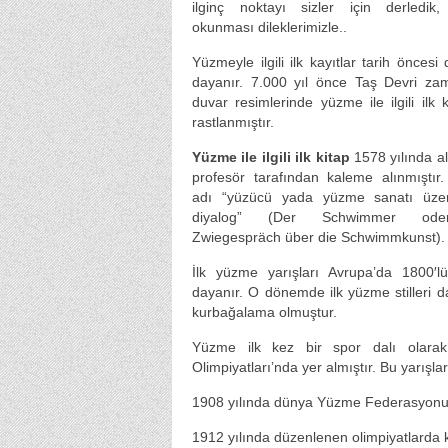
ilginç noktayı sizler için derledik, 
okunması dileklerimizle..
Yüzmeyle ilgili ilk kayıtlar tarih önces
dayanır. 7.000 yıl önce Taş Devri za
duvar resimlerinde yüzme ile ilgili ilk k
rastlanmıştır.
Yüzme ile ilgili ilk kitap
1578 yılında a
profesör tarafından kaleme alınmıştır.
adı “yüzücü yada yüzme sanatı üzer
diyalog” (Der Schwimmer od
Zwiegespräch über die Schwimmkunst).
İlk yüzme yarışları Avrupa’da 1800′lü
dayanır. O dönemde ilk yüzme stilleri 
kurbağalama olmuştur.
Yüzme ilk kez bir spor dalı olarak 
Olimpiyatları’nda yer almıştır. Bu yarışla
1908 yılında dünya Yüzme Federasyonu 
1912 yılında düzenlenen olimpiyatlarda ka