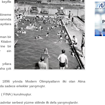
keyifle
i döneme
manında
ayıtlara
lman bir
 Kitabın
ine bir
er ein
 yıllara
daha çok
1896 yılında Modern Olimpiyatların ilki olan Atina
rda sadece erkekler yarışmıştır.
( FINA ) kurulmuştur.
dınlar serbest yüzme stilinde ilk defa yarışmışlardır.