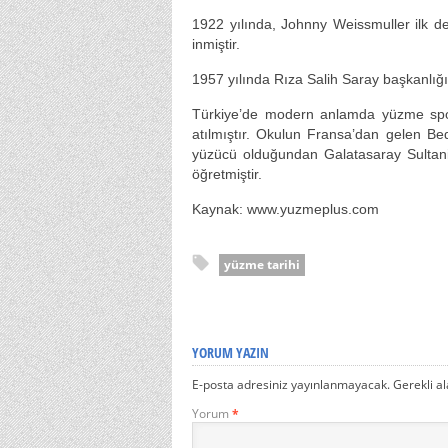
1922 yılında, Johnny Weissmuller ilk de
inmiştir.
1957 yılında Rıza Salih Saray başkanlı
Türkiye’de modern anlamda yüzme spor
atılmıştır. Okulun Fransa’dan gelen B
yüzücü olduğundan Galatasaray Sultani
öğretmiştir.
Kaynak: www.yuzmeplus.com
yüzme tarihi
YORUM YAZIN
E-posta adresiniz yayınlanmayacak.
Gerekli a
Yorum
*