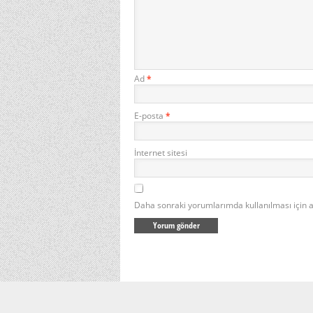
Ad
*
E-posta
*
İnternet sitesi
Daha sonraki yorumlarımda kullanılması için a