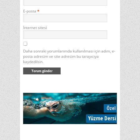
E-posta
*
İnternet sitesi
Daha sonraki yorumlarımda kullanılması için adım, e-
posta adresim ve site adresim bu tarayıcıya
kaydedilsin.