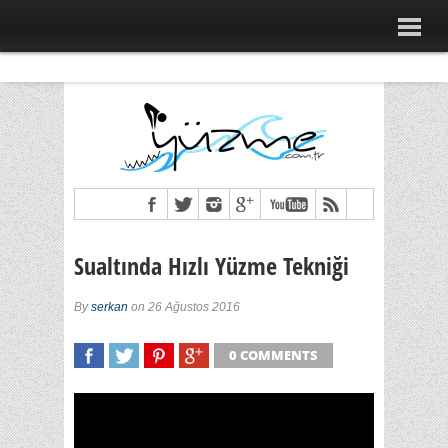
Sualtında Hızlı Yüzme Tekniği
By
serkan
on 26 Ağustos 2016
0 COMMENTS
SHARE
TWEET
SHARE
SHARE