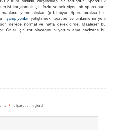
 Bu durum sıklıkla karşılaşılan bir sorundur. Sporculuk
enerjiyi karşılamak için fazla yemek yiyen bir sporcunun,
 maalesef yeme alışkanlığı bitmiyor. Sporu bıraksa bile
yeni
şampiyonlar
yetiştirmek, tecrübe ve birikimlerini yeni
 son derece normal ve hatta gereklidirde. Maalesef bu
yor. Onlar için zor olacağını biliyorum ama naçizane bu
lanlar
*
ile işaretlenmişlerdir