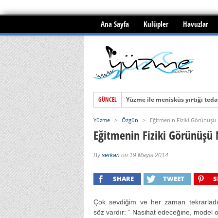
Ana Sayfa
Kulüpler
Havuzlar
GÜNCEL
Yüzme ile menisküs yırtığı tedav
BOĞULMALAR ve İLKYARDIM
Yüzme
>
Özgün
>
Eğitmenin Fiziki Görünüşü 
SUYA BOMBALAMA ATLAMA
Eğitmenin Fiziki Görünüşü 
By
serkan
on 19 Mayıs 2014
SHARE
TWEET
S
Çok sevdiğim ve her zaman tekrarladı
söz vardır: “ Nasihat edeceğine, model ol