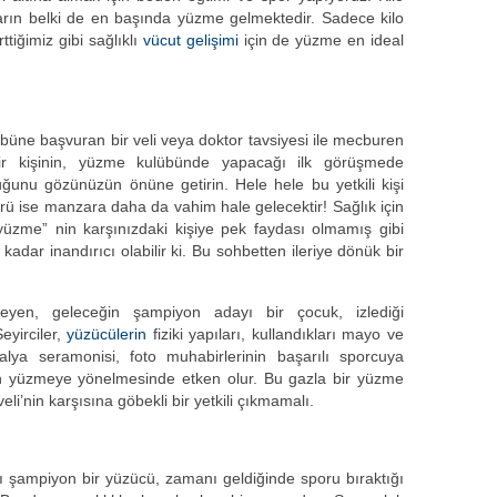
ların belki de en başında yüzme gelmektedir. Sadece kilo
tiğimiz gibi sağlıklı
vücut gelişimi
için de yüzme en ideal
üne başvuran bir veli veya doktor tavsiyesi ile mecburen
r kişinin, yüzme kulübünde yapacağı ilk görüşmede
lduğunu gözünüzün önüne getirin. Hele hele bu yetkili kişi
ü ise manzara daha da vahim hale gelecektir! Sağlık için
zme” nin karşınızdaki kişiye pek faydası olmamış gibi
kadar inandırıcı olabilir ki. Bu sohbetten ileriye dönük bir
leyen, geleceğin şampiyon adayı bir çocuk, izlediği
eyirciler,
yüzücülerin
fiziki yapıları, kullandıkları mayo ve
dalya seramonisi, foto muhabirlerinin başarılı sporcuya
ğun yüzmeye yönelmesinde etken olur. Bu gazla bir yüzme
i’nin karşısına göbekli bir yetkili çıkmamalı.
ı şampiyon bir yüzücü, zamanı geldiğinde sporu bıraktığı