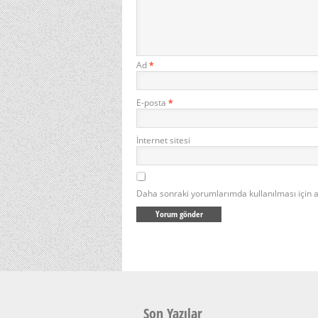
Ad
*
E-posta
*
İnternet sitesi
Daha sonraki yorumlarımda kullanılması için a
Son Yazılar