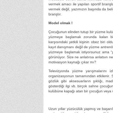
vermek amacı ile yapılan sportif branş
vermek değil, yazımızın başında da belirt
branştır.
Model olmak !
Çocuğunun elinden tutup bir yüzme kulüb
yüzmeye başlamak zorunda kalan bi
karşısındaki yetkili kişinin obez biri o
kayıt danışmanı değil de yüzme antrenör
yüzmeye başlamak istiyorsunuz ama “yü
görünüyor. Size ne anlatırsa anlatsın ne 
motivasyon kaynağı çıkar mı?
Televizyonda yüzme yarışmalarını iz
organizasyonun tamamından etkilenir. S
gözlük gibi aksesuarların şıklığı, ma
gösterdiği ilgi vb. birçok sahne çocu
kulübüne kapağı atan bir çocuğun veya vel
Uzun yıllar yüzücülük yapmış ve başarıl