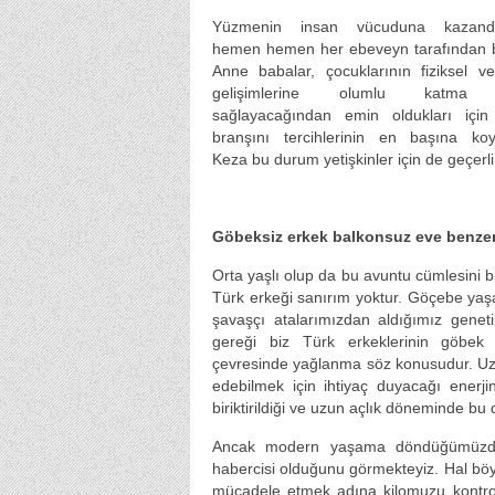
Yüzmenin insan vücuduna kazandır
hemen hemen her ebeveyn tarafından bi
Anne babalar, çocuklarının fiziksel v
gelişimlerine olumlu katma
sağlayacağından emin oldukları içi
branşını tercihlerinin en başına koyu
Keza bu durum yetişkinler için de geçerli
Göbeksiz erkek balkonsuz eve benzer
Orta yaşlı olup da bu avuntu cümlesini 
Türk erkeği sanırım yoktur. Göçebe ya
şavaşçı atalarımızdan aldığımız genet
gereği biz Türk erkeklerinin göbek
çevresinde yağlanma söz konusudur. Uz
edebilmek için ihtiyaç duyacağı enerj
biriktirildiği ve uzun açlık döneminde bu
Ancak modern yaşama döndüğümüzde i
habercisi olduğunu görmekteyiz. Hal bö
mücadele etmek adına kilomuzu kontrol