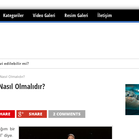
Kategoriler
Video Galeri
Resim Galeri
İletişim
i edilebilir mi?
Nasıl Olmalıdır?
Nasıl Olmalıdır?
HARE
SHARE
2 COMMENTS
ğım bir
” diye.