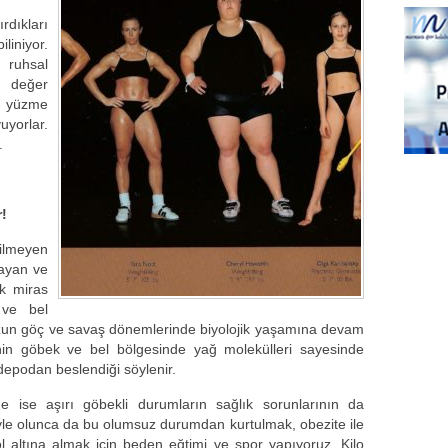
dıkları
liniyor.
e ruhsal
 değer
n yüzme
yorlar.
.
!
bilmeyen
şayan ve
ik miras
 ve bel
un göç ve savaş dönemlerinde biyolojik yaşamına devam
inin göbek ve bel bölgesinde yağ molekülleri sayesinde
 depodan beslendiği söylenir.
se aşırı göbekli durumların sağlık sorunlarının da
yle olunca da bu olumsuz durumdan kurtulmak, obezite ile
 altına almak için beden eğtimi ve spor yapıyoruz. Kilo