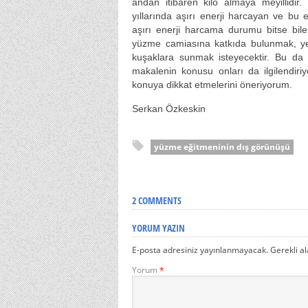
andan itibaren kilo almaya meyillidir.
yıllarında aşırı enerji harcayan ve bu 
aşırı enerji harcama durumu bitse bile
yüzme camiasına katkıda bulunmak, 
kuşaklara sunmak isteyecektir. Bu da
makalenin konusu onları da ilgilendiri
konuya dikkat etmelerini öneriyorum.
Serkan Özkeskin
yüzme eğitmeninin dış görünüşü
2 COMMENTS
YORUM YAZIN
E-posta adresiniz yayınlanmayacak.
Gerekli a
Yorum
*