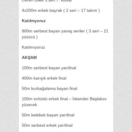
Ceren Dilek 5.seri 7. kulvar
4x200m erkek bayrak ( 2 seri – 17 takım )
Katılmyoruz
800m serbest bayan yavaş seriler ( 3 seri – 21
yüzücü )
Katılmıyoruz
AKŞAM
100m serbest bayan yarıfinal
400m karışık erkek final
50m kurbağalama bayan final
100m sırtüstü erkek final – İskender Başlakov
yüzecek
50m kelebek bayan yarıfinal
50m serbest erkek yarıfinal