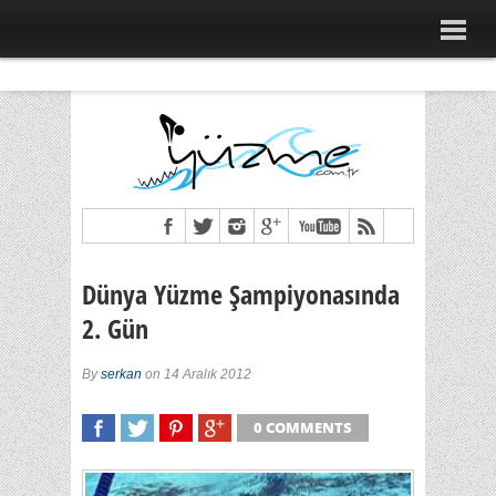
Dünya Yüzme Şampiyonasında
2. Gün
By
serkan
on 14 Aralık 2012
0 COMMENTS
SHARE
TWEET
SHARE
SHARE