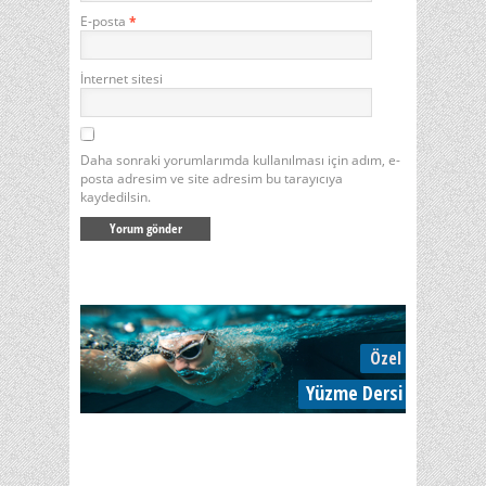
E-posta
*
İnternet sitesi
Daha sonraki yorumlarımda kullanılması için adım, e-
posta adresim ve site adresim bu tarayıcıya
kaydedilsin.