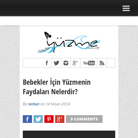
Bebekler İçin Yüzmenin
Faydaları Nelerdir?
By
serkan
on 14 Nisan 2014
0 COMMENTS
SHARE
TWEET
SHARE
SHARE