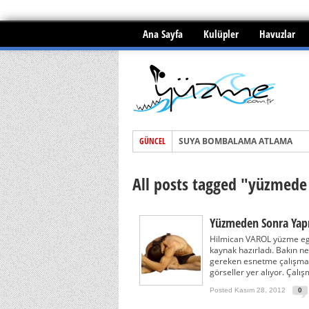
Ana Sayfa
Kulüpler
Havuzlar
SUYA BOMBALAMA ATLAMA
GÜNCEL
Yüzme ile menisküs yırtığı tedav
All posts tagged "yüzmede
BOĞULMALAR ve İLKYARDIM
Yüzmeden Sonra Yapı
Hilmican VAROL yüzme egze
kaynak hazırladı. Bakın 
gereken esnetme çalışmalar
görseller yer alıyor. Çal
Posted Kasım 28, 2012
0