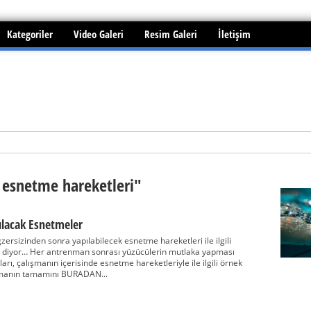
Kategoriler
Video Galeri
Resim Galeri
İletişim
i edilebilir mi?
 esnetme hareketleri"
lacak Esnetmeler
rsizinden sonra yapılabilecek esnetme hareketleri ile ilgili
ne diyor… Her antrenman sonrası yüzücülerin mutlaka yapması
ı, çalışmanın içerisinde esnetme hareketleriyle ile ilgili örnek
ışmanın tamamını BURADAN...