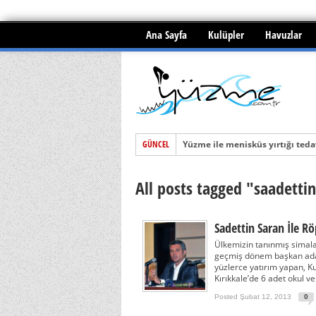
Ana Sayfa
Kulüpler
Havuzlar
GÜNCEL
Yüzme ile menisküs yırtığı tedav
BOĞULMALAR ve İLKYARDIM
All posts tagged "saadetti
SUYA BOMBALAMA ATLAMA
Sadettin Saran İle Rö
Ülkemizin tanınmış simala
geçmiş dönem başkan adayl
yüzlerce yatırım yapan, K
Kırıkkale’de 6 adet okul v
Posted Şubat 12, 2013
0