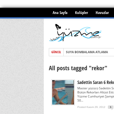
Ana Sayfa
Kulüpler
Havuzlar
SUYA BOMBALAMA ATLAMA
GÜNCEL
Yüzme ile menisküs yırtığı tedav
All posts tagged "rekor"
BOĞULMALAR ve İLKYARDIM
Sadettin Saran 6 Reko
Master yüzücü Sadettin SA
Bütün Rekorları Altüst E
Yüzme Cumhuriyet Şampiy
50...
Posted Kasım 29, 2012
1