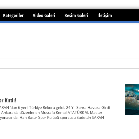
Kategoriler
Video Galeri
Resim Galeri
İletişim
i edilebilir mi?
r Kırdı!
RAN ‘dan 6 yeni Türkiye Rekoru geldi. 24 Yıl Sonra Havuza Girdi
tti. Ankara’da düzenlenen Mustafa Kemal ATATÜRK VI. Master
onasında, Han Batur Spor Kulübü sporcusu Sadettin SARAN