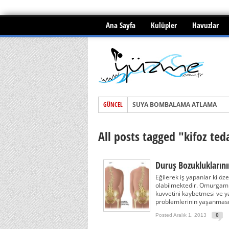
Ana Sayfa
Kulüpler
Havuzlar
SUYA BOMBALAMA ATLAMA
GÜNCEL
Yüzme ile menisküs yırtığı tedav
All posts tagged "kifoz ted
BOĞULMALAR ve İLKYARDIM
Duruş Bozuklukları
Eğilerek iş yapanlar ki öz
olabilmektedir. Omurgamı
kuvvetini kaybetmesi ve ya
problemlerinin yaşanması
Posted Aralık 1, 2013
0