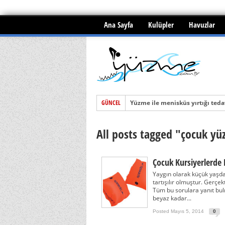
Ana Sayfa
Kulüpler
Havuzlar
GÜNCEL
Yüzme ile menisküs yırtığı tedav
BOĞULMALAR ve İLKYARDIM
All posts tagged "çocuk y
SUYA BOMBALAMA ATLAMA
Çocuk Kursiyerlerde 
Yaygın olarak küçük yaşdaki
tartışılır olmuştur. Gerçe
Tüm bu sorulara yanıt bul
beyaz kadar...
Posted Mayıs 5, 2014
0